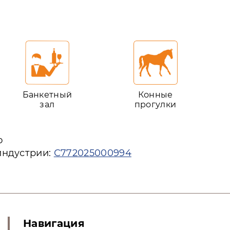
Банкетный
Конные
зал
прогулки
ю
индустрии:
С772025000994
Навигация