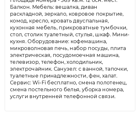
Площадь номера - 369 кв.м. 12 осн. мест.
Балкон. Мебель: вешалка, диван
раскладной, зеркало, ковровое покрытие,
комод, кресло, кровать двуспальная,
кухонная мебель, прикроватные тумбочки,
стол, столик туалетный, стулья, шкаф. Мини-
кухня. Оборудование: кофемашина,
микроволновая печь, набор посуды, плита
электрическая, посудомоечная машина,
телевизор, телефон, холодильник,
электрочайник. Санузел: с ванной, тапочки,
туалетные принадлежности, фен, халат.
Сервис: Wi-Fi бесплатно, смена полотенец,
смена постельного белья, уборка номера,
услуги внутренней телефонной связи.