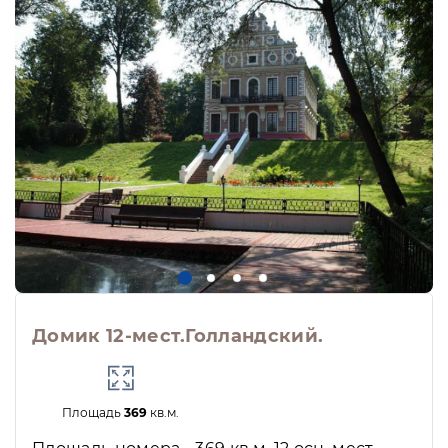
Домик 12-мест.Голландский.
Площадь
369
кв.м.